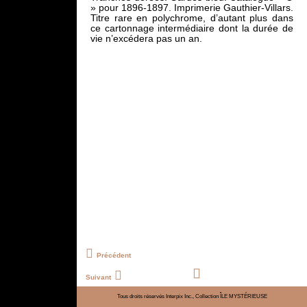
» pour 1896-1897. Imprimerie Gauthier-Villars.
Titre rare en polychrome, d’autant plus dans
ce cartonnage intermédiaire dont la durée de
vie n’excédera pas un an.
Précédent
Suivant
Tous droits réservés Interpix Inc., Collection ÎLE MYSTÉRIEUSE