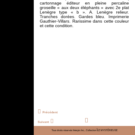
cartonnage éditeur en pleine percaline
groseille « aux deux éléphants » avec 2e plat
Lenègre type « b ». A. Lenègre relieur.
Tranches dorées. Gardes bleu. Imprimerie
Gauthier-Villars. Rarissime dans cette couleur
et cette condition.
Précédent
Suivant
Tous droits réservés Interpix Inc., Collection ÎLE MYSTÉRIEUSE