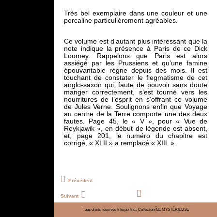
Très bel exemplaire dans une couleur et une
percaline particulièrement agréables.
Ce volume est d’autant plus intéressant que la
note indique la présence à Paris de ce Dick
Loomey. Rappelons que Paris est alors
assiégé par les Prussiens et qu’une famine
épouvantable règne depuis des mois. Il est
touchant de constater le flegmatisme de cet
anglo-saxon qui, faute de pouvoir sans doute
manger correctement, s’est tourné vers les
nourritures de l’esprit en s’offrant ce volume
de Jules Verne. Soulignons enfin que Voyage
au centre de la Terre comporte une des deux
fautes. Page 45, le « V », pour « Vue de
Reykjawik », en début de légende est absent,
et, page 201, le numéro du chapitre est
corrigé, « XLII » a remplacé « XIIL ».
Précédent
Suivant
Tous droits réservés Interpix Inc., Collection ÎLE MYSTÉRIEUSE